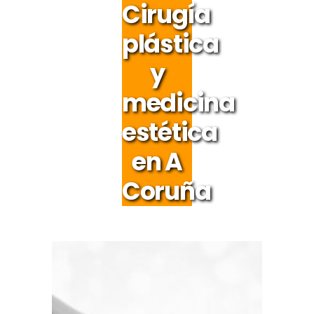
Cirugía
plástica
y
medicina
estética
en A
Coruña