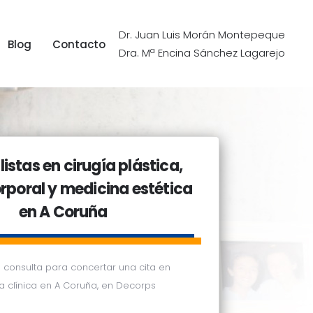
Dr. Juan Luis Morán Montepeque
Blog
Contacto
Dra. Mª Encina Sánchez Lagarejo
Blog
Contacto
istas en cirugía plástica,
orporal y medicina estética
en A Coruña
 consulta para concertar una cita en
a clínica en A Coruña, en Decorps