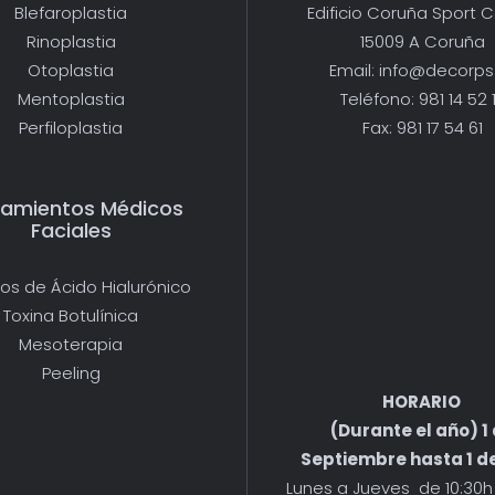
Blefaroplastia
Edificio Coruña Sport 
Rinoplastia
15009 A Coruña
Otoplastia
Email: info@decorps
Mentoplastia
Teléfono: 981 14 52 
Perfiloplastia
Fax: 981 17 54 61
tamientos Médicos
Faciales
nos de Ácido Hialurónico
Toxina Botulínica
Mesoterapia
Peeling
HORARIO
(Durante el año) 1
Septiembre hasta 1 de
Lunes a Jueves de 10:30h 