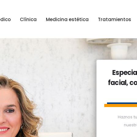
dico
Clínica
Medicina estética
Tratamientos
dico
Clínica
Medicina estética
Tratamientos
Especial
facial, c
Haznos tu
nuestr