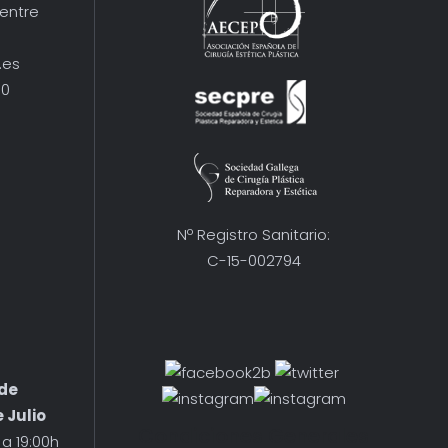
Centre
.es
10
Nº Registro Sanitario:
C-15-002794
 de
 Julio
Condiciones Generales
a 19:00h