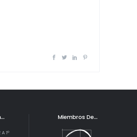
n…
Miembros De…
 A 1º