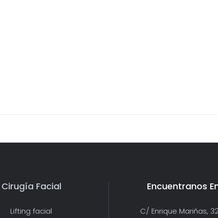
Cirugía Facial
Encuentranos E
Lifting facial
C/ Enrique Mariñas, 32