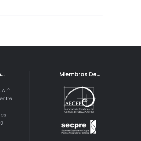
n…
Miembros De…
 A 1º
Centre
.es
10