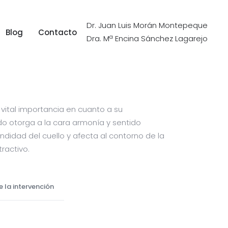
Dr. Juan Luis Morán Montepeque
Blog
Contacto
Dra. Mª Encina Sánchez Lagarejo
Blog
Contacto
 vital importancia en cuanto a su
o otorga a la cara armonía y sentido
ndidad del cuello y afecta al contorno de la
ractivo.
e la intervención