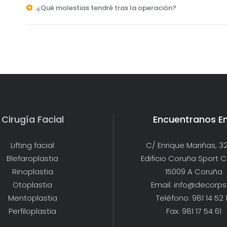
¿Qué molestias tendré tras la operación?
Cirugía Facial
Encuentranos E
Lifting facial
C/ Enrique Mariñas, 32
Blefaroplastia
Edificio Coruña Sport 
Rinoplastia
15009 A Coruña
Otoplastia
Email: info@decorps
Mentoplastia
Teléfono: 981 14 52 
Perfiloplastia
Fax: 981 17 54 61