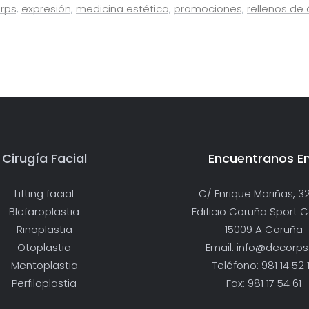
rps
,
expresión
,
medicina estética
,
promociones
,
rellenos de 
Cirugía Facial
Encuentranos E
Lifting facial
C/ Enrique Mariñas, 32
Blefaroplastia
Edificio Coruña Sport 
Rinoplastia
15009 A Coruña
Otoplastia
Email: info@decorps
Mentoplastia
Teléfono: 981 14 52 
Perfiloplastia
Fax: 981 17 54 61