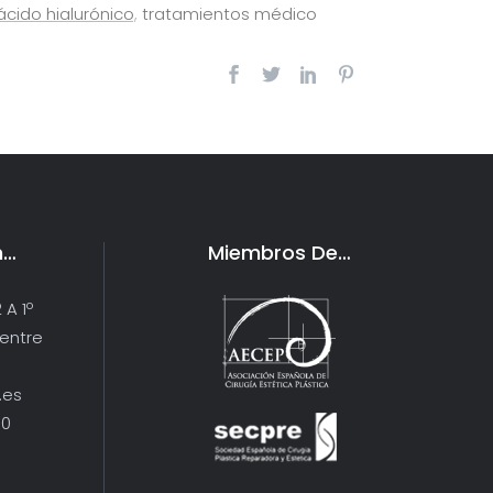
ácido hialurónico
,
tratamientos médico
n…
Miembros De…
 A 1º
Centre
.es
10