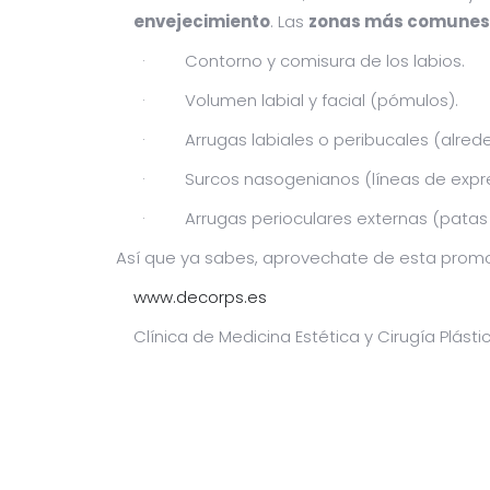
envejecimiento
. Las
zonas más comunes e
· Contorno y comisura de los labios.
· Volumen labial y facial (pómulos).
· Arrugas labiales o peribucales (alrede
· Surcos nasogenianos (líneas de expresi
· Arrugas perioculares externas (patas d
Así que ya sabes, aprovechate de esta promoc
www.decorps.es
Clínica de Medicina Estética y Cirugía Plást