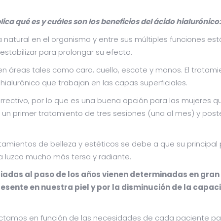
ica qué es y cuáles son los beneficios del ácido hialurónico:
natural en el organismo y entre sus múltiples funciones est
estabilizar para prolongar su efecto.
en áreas tales como cara, cuello, escote y manos. El tratam
 hialurónico que trabajan en las capas superficiales.
rrectivo, por lo que es una buena opción para las mujeres 
a un primer tratamiento de tres sesiones (una al mes) y pos
ratamientos de belleza y estéticos se debe a que su principa
a luzca mucho más tersa y radiante.
ociadas al paso de los años vienen determinadas en gran
presente en nuestra piel y por la disminución de la cap
nyectamos en función de las necesidades de cada paciente p