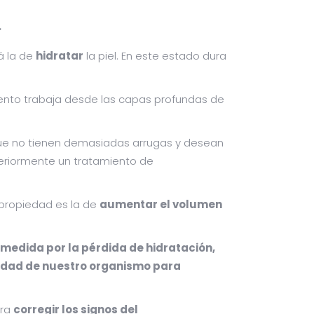
á la de
hidratar
la piel. En este estado dura
iento trabaja desde las capas profundas de
que no tienen demasiadas arrugas y desean
teriormente un tratamiento de
l propiedad es la de
aumentar el volumen
 medida por la pérdida de hidratación,
acidad de nuestro organismo para
ara
corregir los signos del