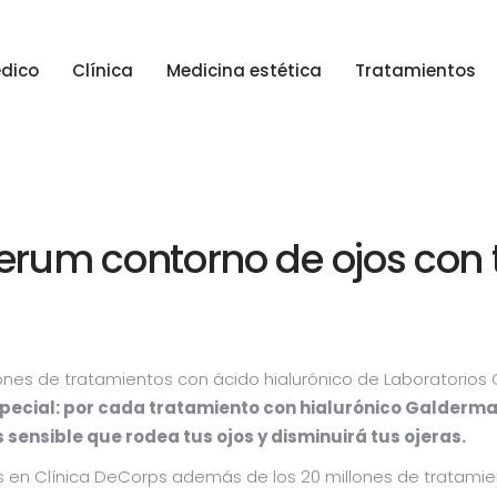
dico
Clínica
Medicina estética
Tratamientos
dico
Clínica
Medicina estética
Tratamientos
erum contorno de ojos con 
lones de tratamientos con ácido hialurónico de Laboratorios
pecial:
por cada tratamiento con hialurónico
Galderm
 sensible que rodea tus ojos y disminuirá tus ojeras.
os en Clínica DeCorps además de los 20 millones de tratamie