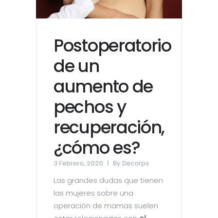
Postoperatorio
de un
aumento de
pechos y
recuperación,
¿cómo es?
3 Febrero, 2020
By
Decorps
Las grandes dudas que tienen
las mujeres sobre una
operación de mamas suelen