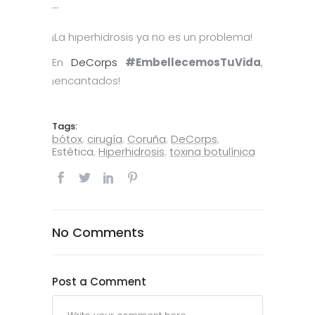
…
¡La hiperhidrosis ya no es un problema!
En
DeCorps
#EmbellecemosTuVida
,
¡encantados!
Tags:
bótox
,
cirugía
,
Coruña
,
DeCorps
,
Estética
,
Hiperhidrosis
,
toxina botulínica
No Comments
Post a Comment